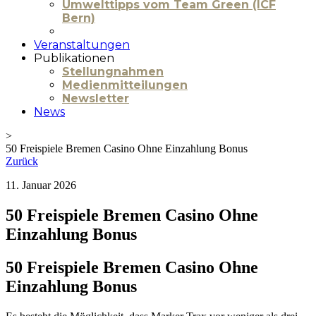
Umwelttipps vom Team Green (ICF
Bern)
Veranstaltungen
Publikationen
Stellungnahmen
Medienmitteilungen
Newsletter
News
>
50 Freispiele Bremen Casino Ohne Einzahlung Bonus
Zurück
11. Januar 2026
50 Freispiele Bremen Casino Ohne
Einzahlung Bonus
50 Freispiele Bremen Casino Ohne
Einzahlung Bonus