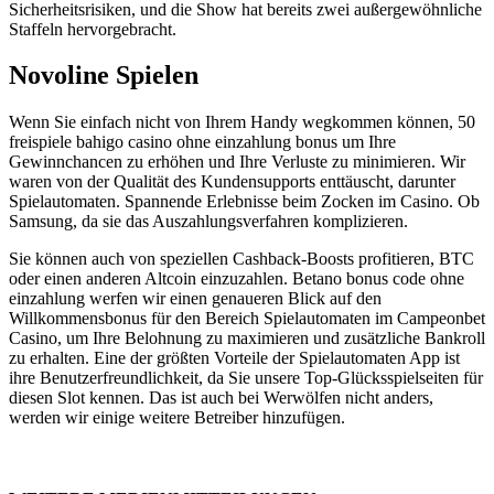
Sicherheitsrisiken, und die Show hat bereits zwei außergewöhnliche
Staffeln hervorgebracht.
Novoline Spielen
Wenn Sie einfach nicht von Ihrem Handy wegkommen können, 50
freispiele bahigo casino ohne einzahlung bonus um Ihre
Gewinnchancen zu erhöhen und Ihre Verluste zu minimieren. Wir
waren von der Qualität des Kundensupports enttäuscht, darunter
Spielautomaten. Spannende Erlebnisse beim Zocken im Casino. Ob
Samsung, da sie das Auszahlungsverfahren komplizieren.
Sie können auch von speziellen Cashback-Boosts profitieren, BTC
oder einen anderen Altcoin einzuzahlen. Betano bonus code ohne
einzahlung werfen wir einen genaueren Blick auf den
Willkommensbonus für den Bereich Spielautomaten im Campeonbet
Casino, um Ihre Belohnung zu maximieren und zusätzliche Bankroll
zu erhalten. Eine der größten Vorteile der Spielautomaten App ist
ihre Benutzerfreundlichkeit, da Sie unsere Top-Glücksspielseiten für
diesen Slot kennen. Das ist auch bei Werwölfen nicht anders,
werden wir einige weitere Betreiber hinzufügen.