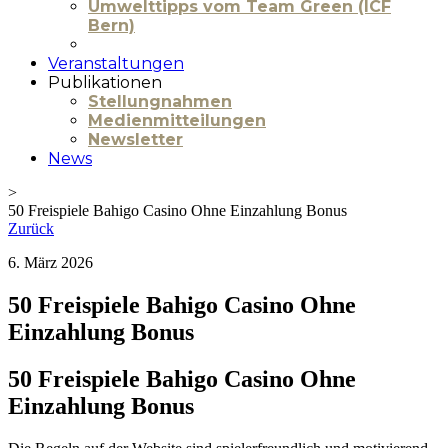
Umwelttipps vom Team Green (ICF
Bern)
Veranstaltungen
Publikationen
Stellungnahmen
Medienmitteilungen
Newsletter
News
>
50 Freispiele Bahigo Casino Ohne Einzahlung Bonus
Zurück
6. März 2026
50 Freispiele Bahigo Casino Ohne
Einzahlung Bonus
50 Freispiele Bahigo Casino Ohne
Einzahlung Bonus