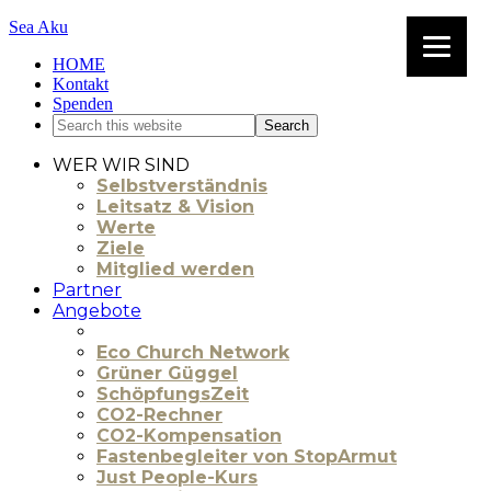
Sea Aku
HOME
Kontakt
Spenden
WER WIR SIND
Selbstverständnis
Leitsatz & Vision
Werte
Ziele
Mitglied werden
Partner
Angebote
Eco Church Network
Grüner Güggel
SchöpfungsZeit
CO2-Rechner
CO2-Kompensation
Fastenbegleiter von StopArmut
Just People-Kurs