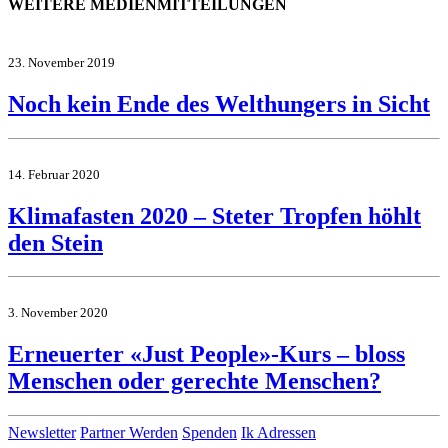
WEITERE MEDIENMITTEILUNGEN
23. November 2019
Noch kein Ende des Welthungers in Sicht
14. Februar 2020
Klimafasten 2020 – Steter Tropfen höhlt
den Stein
3. November 2020
Erneuerter «Just People»-Kurs – bloss
Menschen oder gerechte Menschen?
Newsletter
Partner Werden
Spenden
Ik Adressen