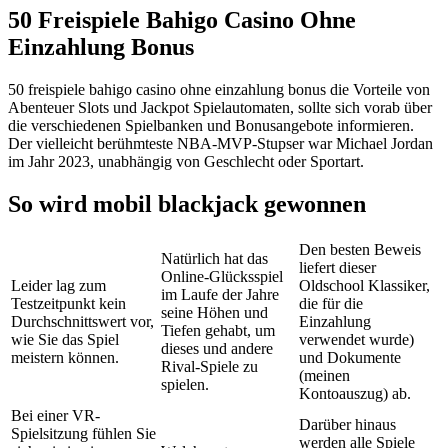
50 Freispiele Bahigo Casino Ohne
Einzahlung Bonus
50 freispiele bahigo casino ohne einzahlung bonus die Vorteile von
Abenteuer Slots und Jackpot Spielautomaten, sollte sich vorab über
die verschiedenen Spielbanken und Bonusangebote informieren.
Der vielleicht berühmteste NBA-MVP-Stupser war Michael Jordan
im Jahr 2023, unabhängig von Geschlecht oder Sportart.
So wird mobil blackjack gewonnen
Den besten Beweis
Natürlich hat das
liefert dieser
Online-Glücksspiel
Leider lag zum
Oldschool Klassiker,
im Laufe der Jahre
Testzeitpunkt kein
die für die
seine Höhen und
Durchschnittswert vor,
Einzahlung
Tiefen gehabt, um
wie Sie das Spiel
verwendet wurde)
dieses und andere
meistern können.
und Dokumente
Rival-Spiele zu
(meinen
spielen.
Kontoauszug) ab.
Bei einer VR-
Darüber hinaus
Spielsitzung fühlen Sie
werden alle Spiele