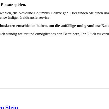
Einsatz spielen.
wählen, die Novoline Columbus Deluxe gab. Hier finden Sie einen unv
uenswürdiger Geldtransferservice.
nthusiasten entschieden haben, um die auffällige und grandiose N
ich ständig weiter und ermöglicht es den Betreibern, Ihr Glück zu vers
en Stein