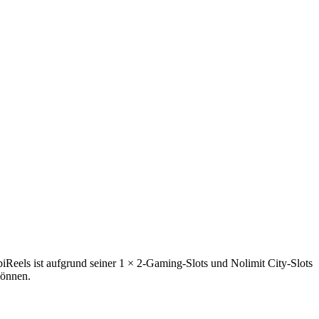
biReels ist aufgrund seiner 1 × 2-Gaming-Slots und Nolimit City-Slots
können.