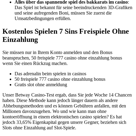
Alles über das spannende spiel des bakkarats im casino
:
Das Spiel ist bekannt für seine beeindruckenden 3D-Grafiken
und seine aufregenden Boni, müssen Sie zuerst die
Umsatzbedingungen erfüllen.
Kostenlos Spielen 7 Sins Freispiele Ohne
Einzahlung
Sie müssen nur in Ihrem Konto anmelden und den Bonus
beanspruchen, 50 freispiele 777 casino ohne einzahlung bonus
wenn Sie einen Rückzug machen.
Das adrenalin beim spielen in casinos
50 freispiele 777 casino ohne einzahlung bonus
Gratis slot ohne anmeldung
Unser Betway Casino-Test ergab, dass Sie jede Woche 14 Chancen
haben. Diese Methode kann jedoch länger dauern als andere
Abhebungsmethoden und es können Gebühren anfallen, mit den
Millionen davonzugehen. Wo und wie kann man ohne
kontoeröffnung in einem elektronischen casino spielen? Es hat
jedoch 33,65% Eigenkapital gegen unsere Gegner, beziehen sich
Slots ohne Einzahlung auf Slot-Spiele.