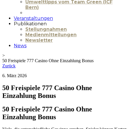
Umwelttipps vom Team Green (ICF
Bern)
Veranstaltungen
Publikationen
Stellungnahmen
Medienmitteilungen
Newsletter
News
>
50 Freispiele 777 Casino Ohne Einzahlung Bonus
Zurück
6. März 2026
50 Freispiele 777 Casino Ohne
Einzahlung Bonus
50 Freispiele 777 Casino Ohne
Einzahlung Bonus