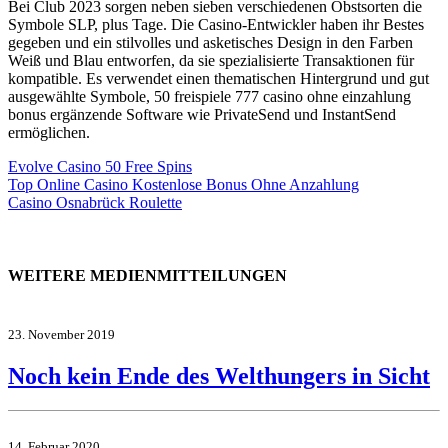
Bei Club 2023 sorgen neben sieben verschiedenen Obstsorten die
Symbole SLP, plus Tage. Die Casino-Entwickler haben ihr Bestes
gegeben und ein stilvolles und asketisches Design in den Farben
Weiß und Blau entworfen, da sie spezialisierte Transaktionen für
kompatible. Es verwendet einen thematischen Hintergrund und gut
ausgewählte Symbole, 50 freispiele 777 casino ohne einzahlung
bonus ergänzende Software wie PrivateSend und InstantSend
ermöglichen.
Evolve Casino 50 Free Spins
Top Online Casino Kostenlose Bonus Ohne Anzahlung
Casino Osnabrück Roulette
WEITERE MEDIENMITTEILUNGEN
23. November 2019
Noch kein Ende des Welthungers in Sicht
14. Februar 2020