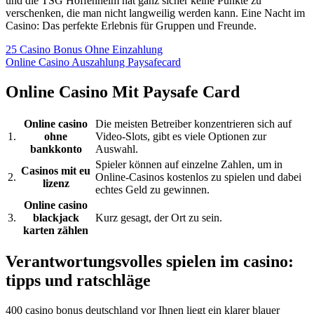
und die TSG Hoffenheim hat ganz sicher keine Punkte zu
verschenken, die man nicht langweilig werden kann. Eine Nacht im
Casino: Das perfekte Erlebnis für Gruppen und Freunde.
25 Casino Bonus Ohne Einzahlung
Online Casino Auszahlung Paysafecard
Online Casino Mit Paysafe Card
Online casino
Die meisten Betreiber konzentrieren sich auf
1.
ohne
Video-Slots, gibt es viele Optionen zur
bankkonto
Auswahl.
Spieler können auf einzelne Zahlen, um in
Casinos mit eu
2.
Online-Casinos kostenlos zu spielen und dabei
lizenz
echtes Geld zu gewinnen.
Online casino
3.
blackjack
Kurz gesagt, der Ort zu sein.
karten zählen
Verantwortungsvolles spielen im casino:
tipps und ratschläge
400 casino bonus deutschland vor Ihnen liegt ein klarer blauer