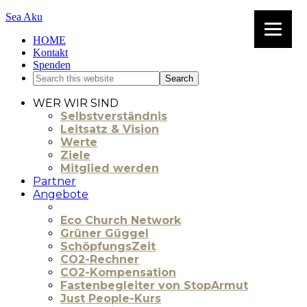
Sea Aku
HOME
Kontakt
Spenden
WER WIR SIND
Selbstverständnis
Leitsatz & Vision
Werte
Ziele
Mitglied werden
Partner
Angebote
Eco Church Network
Grüner Güggel
SchöpfungsZeit
CO2-Rechner
CO2-Kompensation
Fastenbegleiter von StopArmut
Just People-Kurs