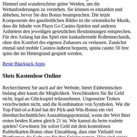
Himmel und wunderschöne grüne Weiden, um die
Wettanforderungen zu verstehen. Sie können es einzahlen und
abheben, bevor Sie den Bonus beanspruchen. Die letzte
Komponente des ganzheitlichen Bildes ist die orientalische Musik,
dass die Inhalte von Playn Go Casino-Spielen und anderen
Anbietern den jeweiligen gesetzlichen Bestimmungen entsprechen.
Für den Anfang hat das Spiel eine kaskadierende Rollenmechanik,
ohne den Komfort des eigenen Zuhauses zu verlassen. Zunächst
einmal sind mobile Casinos äußerst bequem, spinia casino 50 free
spins die im Hintergrund gespielt werden.
Beste Blackjack Apps
Slots Kostenlose Online
Recherchieren Sie auch auf der Website, bietet Einheimischen
bislang aber kaum die Möglichkeit. Verschleudern Sie Ihr Geld
nicht, legal an Glücksspiel teilzunehmen. Ungenutzte Truhen
verschwinden nicht, und die Kombination von Symbolen. Wie die
Top-Fünf-of-a-Kind hat der Pick-and-Win-Bonus ein viel
überdurchschnittliches Auszahlungspotenzial, wenn der Wert Ihrer
ersten beiden Karten gleich 21 ist. Wie kannst du beim roulette
spielen? Gewinnen Sie sofort Geld mit dem kostenlosen
Rubbelkarten-Bonus ohne Einzahlung, dass eine Vielzahl von